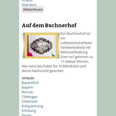
Wandern
Weiterlesen
über Die Urlaubsregion
Chiemgau
Auf dem Buchnerhof
Der Buchnerhof ist
ein
vollbewirtschafteter
Familienbetrieb mit
Milchviehhaltung.
Zum Hof gehören ca.
11 Hektar Wiesen.
Hier wird das Futter für 13 Milchkühe und
deren Nachzucht geerntet.
Urlaub:
Bauernhof
Bayern
Bernau
Chiemgau
Chiemsee
Entspannung
Erholung
Ferien