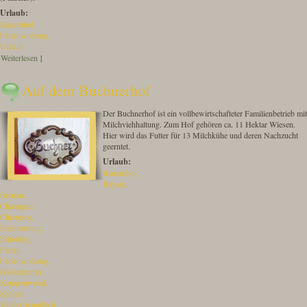
Urlaub:
Bauernhof
Ferienwohung
Urlaub
Weiterlesen
über Ferienwohnung "Chiemsee"
|
Auf dem Buchnerhof
Der Buchnerhof ist ein vollbewirtschafteter Familienbetrieb mit
Milchviehhaltung. Zum Hof gehören ca. 11 Hektar Wiesen.
Hier wird das Futter für 13 Milchkühe und deren Nachzucht
geerntet.
Urlaub:
Bauernhof
Bayern
Bernau
Chiemgau
Chiemsee
Entspannung
Erholung
Ferien
Ferienwohung
Gästezimmer
Kampenwand
Kinder
Kinderfreundlich