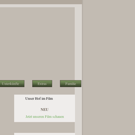
Unterkünfte
Extras
Familie
Unser Hof im Film
NEU
Jetzt unseren Film schauen