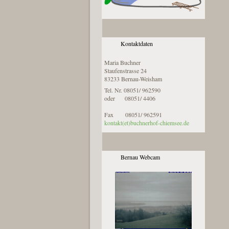
Kontaktdaten
Maria Buchner
Staufenstrasse 24
83233 Bernau-Weisham
Tel. Nr. 08051/ 962590
oder 08051/ 4406
Fax 08051/ 962591
kontakt(et)buchnerhof-chiemsee.de
Bernau Webcam