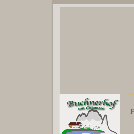
Sta
Si
F