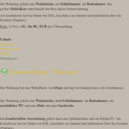
Zur Wohnung gehört eine
Wohnküche
, ein
Schlafzimmer
, ein
Badezimmer
. Ein
großer
Südbalkon
unterstreicht den Reiz dieser Ferienwohnung.
Als kostenlosen Service bieten wir DSL-Anschluss ins Internet und telefonieren über das
Festnetz (Flatrates).
Preis:
(2 Pers.)
65,- bis 80,- EUR
pro Übernachtung
Urlaub:
Bauernhof
Ferienwohung
Urlaub
Weiterlesen
über Ferienwohnung "Kampenwand"
|
Ferienwohnung "Chiemsee"
Die Wohnung hat eine Wohnfläche von
65qm
und liegt im Dachgeschoss des Gästehauses.
Zur Wohnung gehört eine
Wohnküche
,
zwei Schlafzimmer
, ein
Badezimmer
, ein
zusätzliches WC
und eine
Diele
mit einer
Garderobe
.
Zur
komfortablen Ausstattung
gehört auch eine Spülmaschine und ein Digital-TV. Als
kostenlosen Service bieten wir DSL-Anschluss ins Internet und telefonieren über das Festnetz
(Flatrates).