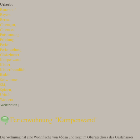
Urlaub:
Bauernhof
Bayern
Bernau
Chiemgau
Chiemsee
Entspannung
Erholung
Ferien
Ferienwohung
Gästezimmer
Kampenwand
Kinder
Kinderfreundlich
Radeln
Schwimmen
Ski
Spielen
Urlaub
Wandern
Weiterlesen
über Impressionen des Buchnerhof
|
Ferienwohnung "Kampenwand"
Die Wohnung hat eine Wohnfläche von
45qm
und liegt im Obergeschoss des Gästehauses.